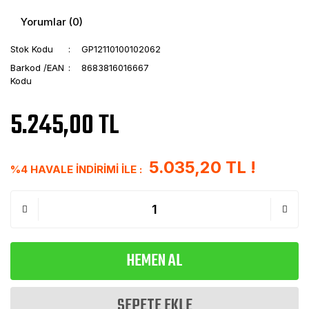
Yorumlar (0)
Stok Kodu
GP12110100102062
Barkod /EAN
8683816016667
Kodu
5.245,00 TL
5.035,20 TL !
%4 HAVALE İNDİRİMİ İLE :
HEMEN AL
SEPETE EKLE