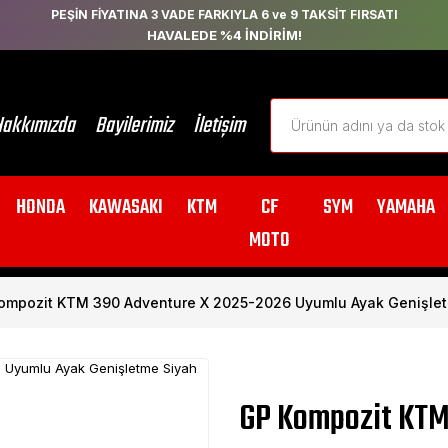
PEŞİN FİYATINA 3 VADE FARKIYLA 6 ve 9 TAKSİT FIRSATI
HAVALEDE %4 İNDİRİM!
akkımızda
Bayilerimiz
İletişim
HONDA
KAWASAKI
KTM
CF
SYM
YAMAHA
MOTO
ompozit KTM 390 Adventure X 2025-2026 Uyumlu Ayak Genişle
GP Kompozit KTM