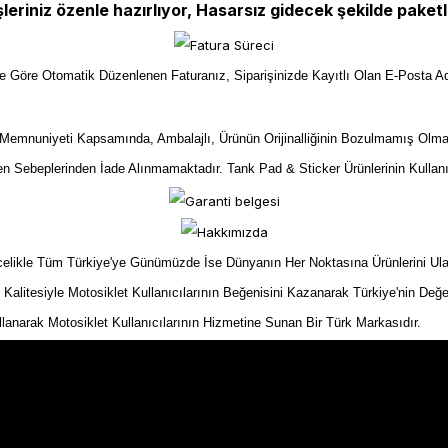
şleriniz özenle hazırlıyor, Hasarsız gidecek şekilde paketl
ize Göre Otomatik Düzenlenen Faturanız, Siparişinizde Kayıtlı Olan E-Posta Ad
mnuniyeti Kapsamında, Ambalajlı, Ürünün Orijinalliğinin Bozulmamış Olma
yen Sebeplerinden İade Alınmamaktadır. Tank Pad & Sticker Ürünlerinin Kullan
kle Tüm Türkiye'ye Günümüzde İse Dünyanın Her Noktasına Ürünlerini Ulaştır
n Kalitesiyle Motosiklet Kullanıcılarının Beğenisini Kazanarak Türkiye'nin Değe
ullanarak Motosiklet Kullanıcılarının Hizmetine Sunan Bir Türk Markasıdır.