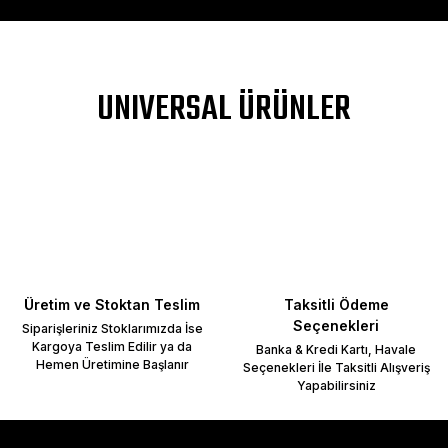
DIV>
a yetersiz gördüğünüz noktaları öneri formunu kullanarak tarafımıza ileteb
UNIVERSAL ÜRÜNLER
Bu ürüne ilk yorumu siz yapın!
Yorum Yaz
Üretim ve Stoktan Teslim
Taksitli Ödeme
Seçenekleri
Siparişleriniz Stoklarımızda İse
Kargoya Teslim Edilir ya da
Banka & Kredi Kartı, Havale
Hemen Üretimine Başlanır
Seçenekleri İle Taksitli Alışveriş
Yapabilirsiniz
Gönder