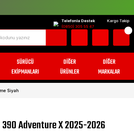
Telefonla Destek
Kargo Takip
(0850) 305 55 47
SÜRÜCÜ
DİĞER
DİĞER
EKİPMANLARI
ÜRÜNLER
MARKALAR
tme Siyah
 390 Adventure X 2025-2026