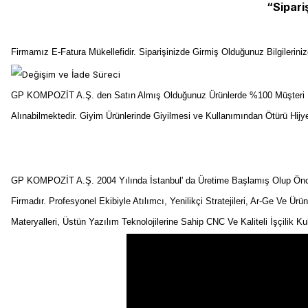
“Sipari
Firmamız E-Fatura Mükellefidir. Siparişinizde Girmiş Olduğunuz Bilgilerin
GP KOMPOZİT A.Ş. den Satın Almış Olduğunuz Ürünlerde %100 Müşteri Me
Alınabilmektedir. Giyim Ürünlerinde Giyilmesi ve Kullanımından Ötürü Hij
GP KOMPOZİT A.Ş. 2004 Yılında İstanbul' da Üretime Başlamış Olup Önceli
Firmadır. Profesyonel Ekibiyle Atılımcı, Yenilikçi Stratejileri, Ar-Ge Ve Ürü
Materyalleri, Üstün Yazılım Teknolojilerine Sahip CNC Ve Kaliteli İşçilik K