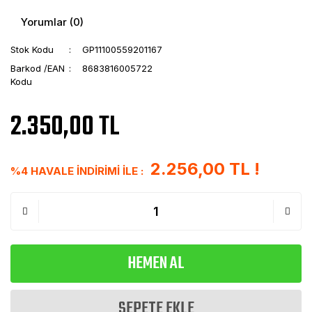
Yorumlar (0)
Stok Kodu
GP11100559201167
Barkod /EAN
8683816005722
Kodu
2.350,00 TL
2.256,00 TL !
%4 HAVALE İNDİRİMİ İLE :
HEMEN AL
SEPETE EKLE