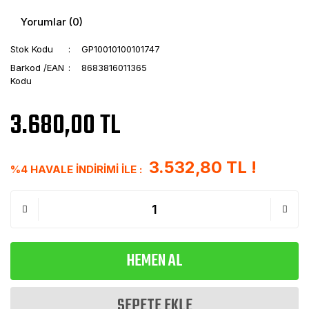
Yorumlar (0)
Stok Kodu
GP10010100101747
Barkod /EAN
8683816011365
Kodu
3.680,00 TL
3.532,80 TL !
%4 HAVALE İNDİRİMİ İLE :
HEMEN AL
SEPETE EKLE