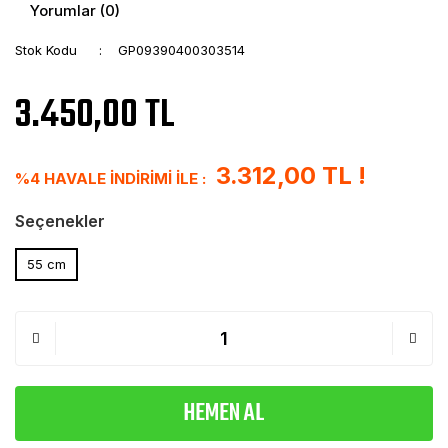
Yorumlar (0)
Stok Kodu
GP09390400303514
3.450,00 TL
3.312,00 TL !
%4 HAVALE İNDİRİMİ İLE :
Seçenekler
55 cm
HEMEN AL