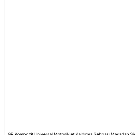
GP Kompozit Universal Motosiklet Kaldırma Sehpası Maşadan Si