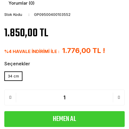
Yorumlar (0)
Stok Kodu
GP09500400103552
1.850,00 TL
1.776,00 TL !
%4 HAVALE İNDİRİMİ İLE :
Seçenekler
34 cm
HEMEN AL