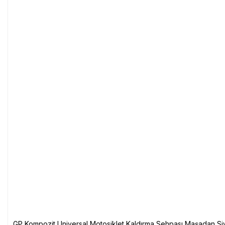
GP Kompozit Universal Motosiklet Kaldırma Sehpası Maşadan Si