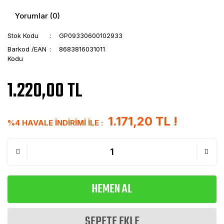
Yorumlar (0)
Stok Kodu
GP09330600102933
Barkod /EAN
8683816031011
Kodu
1.220,00 TL
1.171,20 TL !
%4 HAVALE İNDİRİMİ İLE :
HEMEN AL
SEPETE EKLE