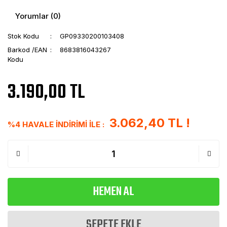
Yorumlar (0)
Stok Kodu
GP09330200103408
Barkod /EAN
8683816043267
Kodu
3.190,00 TL
3.062,40 TL !
%4 HAVALE İNDİRİMİ İLE :
HEMEN AL
SEPETE EKLE