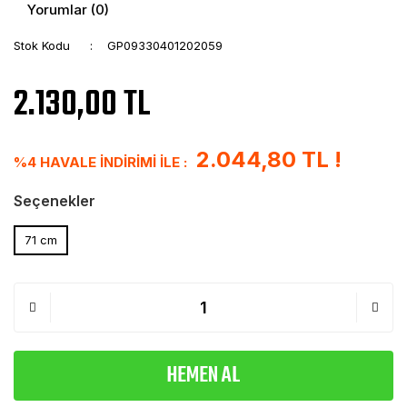
Yorumlar (0)
Stok Kodu
GP09330401202059
2.130,00 TL
2.044,80 TL !
%4 HAVALE İNDİRİMİ İLE :
Seçenekler
71 cm
HEMEN AL