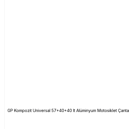
GP Kompozit Universal 57+40+40 lt Alüminyum Motosiklet Çanta 