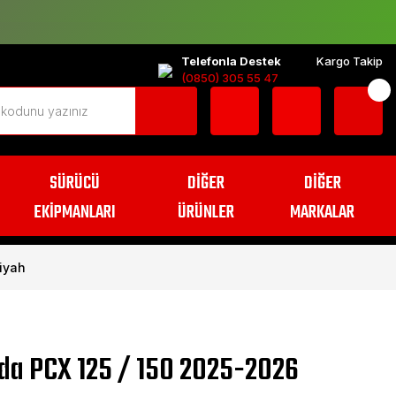
Telefonla Destek
Kargo Takip
(0850) 305 55 47
SÜRÜCÜ
DİĞER
DİĞER
EKİPMANLARI
ÜRÜNLER
MARKALAR
iyah
da PCX 125 / 150 2025-2026