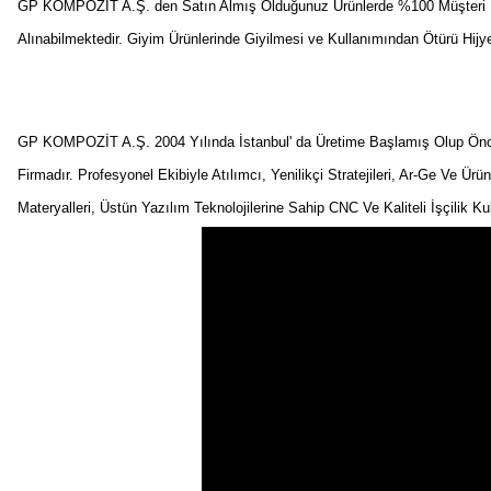
GP KOMPOZİT A.Ş. den Satın Almış Olduğunuz Ürünlerde %100 Müşteri Me
Alınabilmektedir. Giyim Ürünlerinde Giyilmesi ve Kullanımından Ötürü Hij
GP KOMPOZİT A.Ş. 2004 Yılında İstanbul' da Üretime Başlamış Olup Önceli
Firmadır. Profesyonel Ekibiyle Atılımcı, Yenilikçi Stratejileri, Ar-Ge Ve Ürü
Materyalleri, Üstün Yazılım Teknolojilerine Sahip CNC Ve Kaliteli İşçilik K