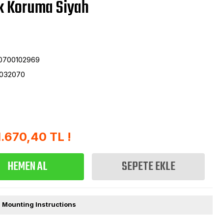
k Koruma Siyah
0700102969
032070
1.670,40 TL !
HEMEN AL
SEPETE EKLE
| Mounting Instructions