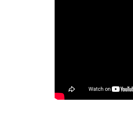
Bu ürünün fiyat bilgisi, resim, ürün açıklamalarında ve diğer konulard
Görüş ve önerileriniz için teşekkür ederiz.