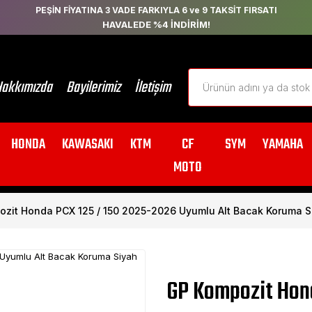
PEŞİN FİYATINA 3 VADE FARKIYLA 6 ve 9 TAKSİT FIRSATI
HAVALEDE %4 İNDİRİM!
akkımızda
Bayilerimiz
İletişim
HONDA
KAWASAKI
KTM
CF
SYM
YAMAHA
MOTO
zit Honda PCX 125 / 150 2025-2026 Uyumlu Alt Bacak Koruma S
GP Kompozit Hon