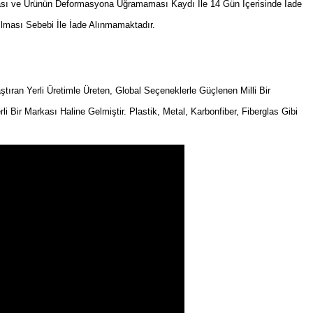
sı ve Ürünün Deformasyona Uğramaması Kaydı İle 14 Gün İçerisinde İade
ılması Sebebi İle İade Alınmamaktadır.
an Yerli Üretimle Üreten, Global Seçeneklerle Güçlenen Milli Bir
rli Bir Markası Haline Gelmiştir. Plastik, Metal, Karbonfiber, Fiberglas Gibi