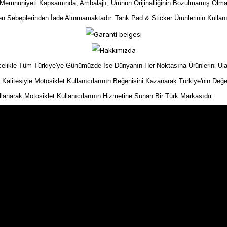
mnuniyeti Kapsamında, Ambalajlı, Ürünün Orijinalliğinin Bozulmamış Olma
yen Sebeplerinden İade Alınmamaktadır. Tank Pad & Sticker Ürünlerinin Kullan
kle Tüm Türkiye'ye Günümüzde İse Dünyanın Her Noktasına Ürünlerini Ulaştır
n Kalitesiyle Motosiklet Kullanıcılarının Beğenisini Kazanarak Türkiye'nin Değe
ullanarak Motosiklet Kullanıcılarının Hizmetine Sunan Bir Türk Markasıdır.