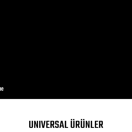
DIV>
a yetersiz gördüğünüz noktaları öneri formunu kullanarak tarafımıza ileteb
UNIVERSAL ÜRÜNLER
Bu ürüne ilk yorumu siz yapın!