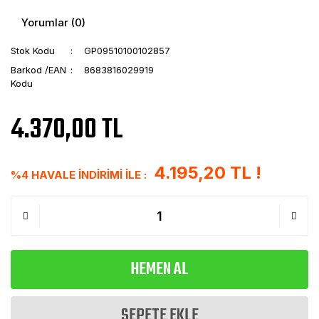
Yorumlar (0)
Stok Kodu
GP09510100102857
Barkod /EAN
8683816029919
Kodu
4.370,00 TL
4.195,20 TL !
%4 HAVALE İNDİRİMİ İLE :
HEMEN AL
SEPETE EKLE