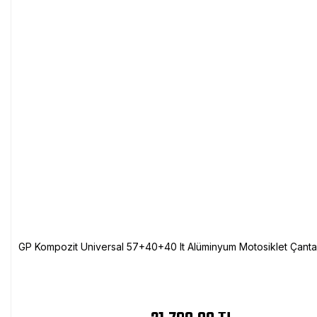
GP Kompozit Universal 57+40+40 lt Alüminyum Motosiklet Çanta 