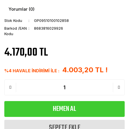
Yorumlar (0)
Stok Kodu
GP09510100102858
Barkod /EAN
8683816029926
Kodu
4.170,00 TL
4.003,20 TL !
%4 HAVALE İNDİRİMİ İLE :
HEMEN AL
SEPETE EKLE