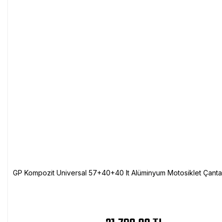
GP Kompozit Universal 57+40+40 lt Alüminyum Motosiklet Çanta 