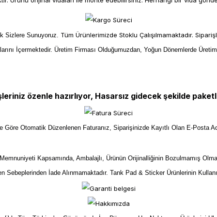
ir. Ürünü orijinal vidaları ile monte edebilirsiniz. Herhangi bir vida gönd
Tüm Ürünlerimizde Stoklu Çalışılmamaktadır. Sipariş
ek Sizlere Sunuyoruz.
larını İçermektedir. Üretim Firması Olduğumuzdan, Yoğun Dönemlerde Üreti
şleriniz özenle hazırlıyor, Hasarsız gidecek şekilde paketl
ize Göre Otomatik Düzenlenen Faturanız, Siparişinizde Kayıtlı Olan E-Posta Ad
mnuniyeti Kapsamında, Ambalajlı, Ürünün Orijinalliğinin Bozulmamış Olma
yen Sebeplerinden İade Alınmamaktadır. Tank Pad & Sticker Ürünlerinin Kullan