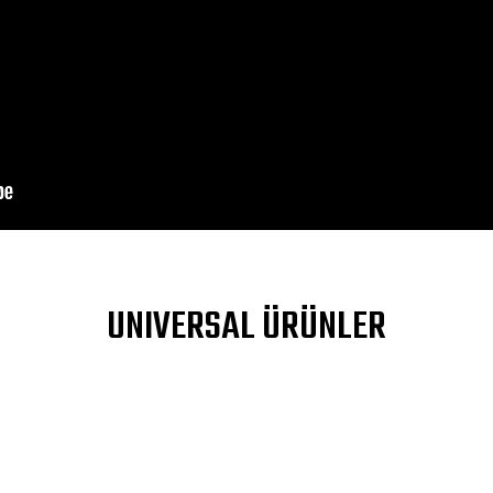
DIV>
a yetersiz gördüğünüz noktaları öneri formunu kullanarak tarafımıza ileteb
UNIVERSAL ÜRÜNLER
Bu ürüne ilk yorumu siz yapın!
Yorum Yaz