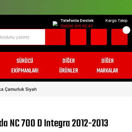
Telefonla Destek
Kargo Takip
(0850) 305 55 47
SÜRÜCÜ
DİĞER
DİĞER
EKİPMANLARI
ÜRÜNLER
MARKALAR
ka Çamurluk Siyah
da NC 700 D Integra 2012-2013