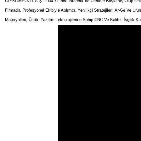
GP KOMPOZİT A.Ş. 2004 Yılında İstanbul' da Üretime Başlamış Olup Önceli
Firmadır. Profesyonel Ekibiyle Atılımcı, Yenilikçi Stratejileri, Ar-Ge Ve Ürü
Materyalleri, Üstün Yazılım Teknolojilerine Sahip CNC Ve Kaliteli İşçilik K