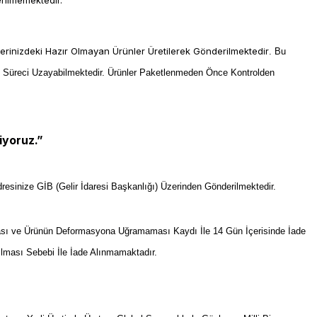
erilmemektedir.
lerinizdeki Hazır Olmayan Ürünler Üretilerek Gönderilmektedir
. Bu
m Süreci Uzayabilmektedir. Ürünler Paketlenmeden Önce Kontrolden
iyoruz.”
resinize GİB (Gelir İdaresi Başkanlığı) Üzerinden Gönderilmektedir.
sı ve Ürünün Deformasyona Uğramaması Kaydı İle 14 Gün İçerisinde İade
ılması Sebebi İle İade Alınmamaktadır.