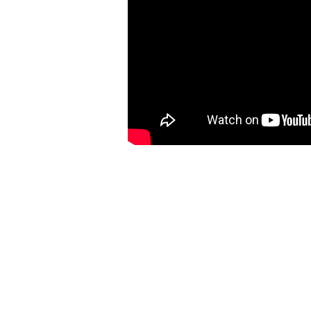
Bu ürünün fiyat bilgisi, resim, ürün açıklamalarında ve diğer konulard
Görüş ve önerileriniz için teşekkür ederiz.
Ürün resmi kalitesiz, bozuk veya görüntülenemiyor.
Ürün açıklamasında eksik bilgiler bulunuyor.
Ürün bilgilerinde hatalar bulunuyor.
Ürün fiyatı diğer sitelerden daha pahalı.