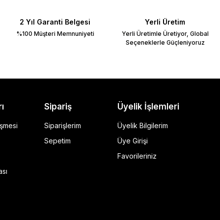
2 Yıl Garanti Belgesi
Yerli Üretim
%100 Müşteri Memnuniyeti
Yerli Üretimle Üretiyor, Global
Seçeneklerle Güçleniyoruz
rı
Sipariş
Üyelik İşlemleri
eşmesi
Siparişlerim
Üyelik Bilgilerim
Sepetim
Üye Girişi
Favorileriniz
ı Siyah
ası