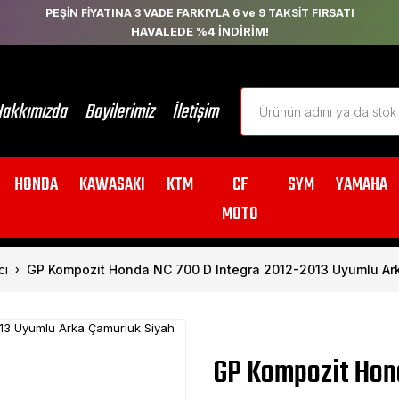
PEŞİN FİYATINA 3 VADE FARKIYLA 6 ve 9 TAKSİT FIRSATI
HAVALEDE %4 İNDİRİM!
akkımızda
Bayilerimiz
İletişim
HONDA
KAWASAKI
KTM
CF
SYM
YAMAHA
MOTO
cı
GP Kompozit Honda NC 700 D Integra 2012-2013 Uyumlu Ar
GP Kompozit Hon