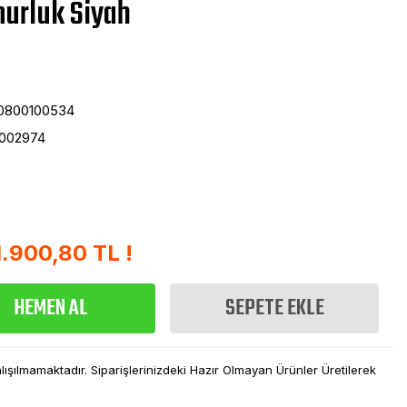
urluk Siyah
0800100534
002974
1.900,80 TL !
HEMEN AL
SEPETE EKLE
şılmamaktadır. Siparişlerinizdeki Hazır Olmayan Ürünler Üretilerek