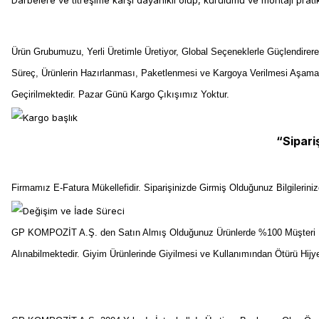
Darbelere ve titreşime karşı dayanıklı olup, kurulumu ve montajı pratikt
Ürün Grubumuzu, Yerli Üretimle Üretiyor, Global Seçeneklerle Güçlendirer
Süreç, Ürünlerin Hazırlanması, Paketlenmesi ve Kargoya Verilmesi Aşama
Geçirilmektedir. Pazar Günü Kargo Çıkışımız Yoktur.
“Sipari
Firmamız E-Fatura Mükellefidir. Siparişinizde Girmiş Olduğunuz Bilgilerin
GP KOMPOZİT A.Ş. den Satın Almış Olduğunuz Ürünlerde %100 Müşteri Me
Alınabilmektedir. Giyim Ürünlerinde Giyilmesi ve Kullanımından Ötürü Hij