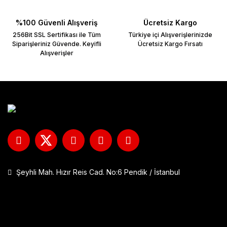
Bu ürüne benzer farklı alternatifler olmalı.
%100 Güvenli Alışveriş
Ücretsiz Kargo
256Bit SSL Sertifikası ile Tüm
Türkiye içi Alışverişlerinizde
Siparişleriniz Güvende. Keyifli
Ücretsiz Kargo Fırsatı
Alışverişler
Şeyhli Mah. Hızır Reis Cad. No:6 Pendik / İstanbul
GP Kompozit DFK001 Universal Çift Bağlantılı Asansörlü Deflektö