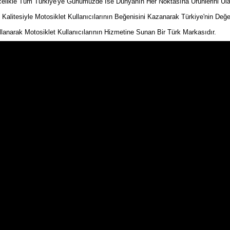
kle Tüm Türkiye'ye Günümüzde İse Dünyanın Her Noktasına Ürünlerini Ulaştır
n Kalitesiyle Motosiklet Kullanıcılarının Beğenisini Kazanarak Türkiye'nin Değe
ullanarak Motosiklet Kullanıcılarının Hizmetine Sunan Bir Türk Markasıdır.