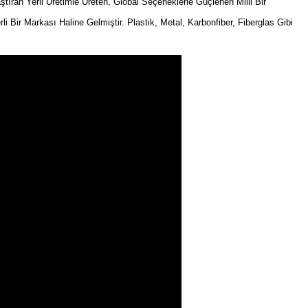
an Yerli Üretimle Üreten, Global Seçeneklerle Güçlenen Milli Bir
rli Bir Markası Haline Gelmiştir. Plastik, Metal, Karbonfiber, Fiberglas Gibi