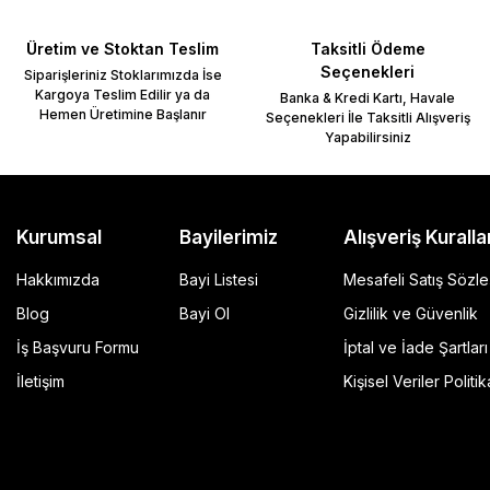
Üretim ve Stoktan Teslim
Taksitli Ödeme
Seçenekleri
Siparişleriniz Stoklarımızda İse
Kargoya Teslim Edilir ya da
Banka & Kredi Kartı, Havale
Hemen Üretimine Başlanır
Seçenekleri İle Taksitli Alışveriş
Yapabilirsiniz
Gönder
Kurumsal
Bayilerimiz
Alışveriş Kuralla
Hakkımızda
Bayi Listesi
Mesafeli Satış Sözl
Blog
Bayi Ol
Gizlilik ve Güvenlik
İş Başvuru Formu
İptal ve İade Şartları
GP Kompozit Universal 45 lt Plastik Motosiklet Çantas
İletişim
Kişisel Veriler Politik
4.490,00 TL
r Şeffaf