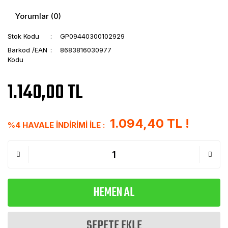
Yorumlar (0)
Stok Kodu
GP09440300102929
Barkod /EAN
8683816030977
Kodu
1.140,00 TL
1.094,40 TL !
%4 HAVALE İNDİRİMİ İLE :
HEMEN AL
SEPETE EKLE