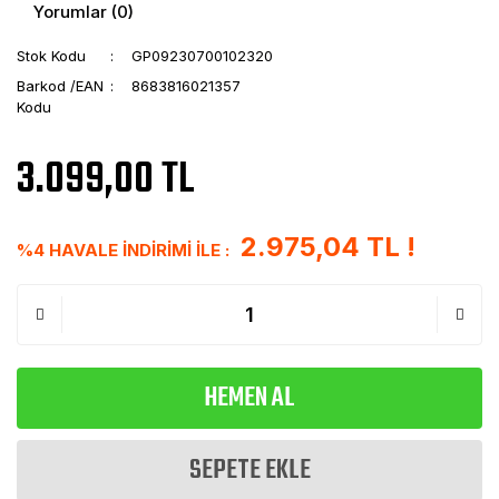
Yorumlar (0)
Stok Kodu
GP09230700102320
Barkod /EAN
8683816021357
Kodu
3.099,00 TL
2.975,04 TL !
%4 HAVALE İNDİRİMİ İLE :
HEMEN AL
SEPETE EKLE