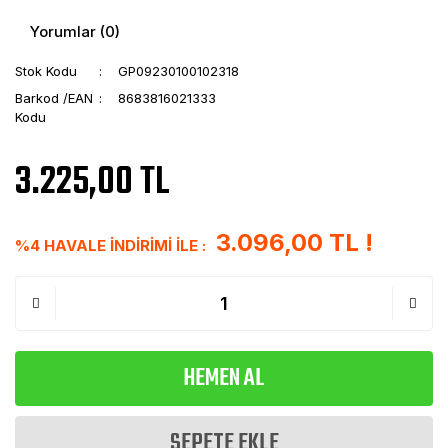
Yorumlar (0)
Stok Kodu
GP09230100102318
Barkod /EAN
8683816021333
Kodu
3.225,00 TL
3.096,00 TL !
%4 HAVALE İNDİRİMİ İLE :
HEMEN AL
SEPETE EKLE