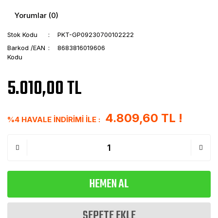
Yorumlar (0)
Stok Kodu
PKT-GP09230700102222
Barkod /EAN
8683816019606
Kodu
5.010,00 TL
4.809,60 TL !
%4 HAVALE İNDİRİMİ İLE :
HEMEN AL
SEPETE EKLE