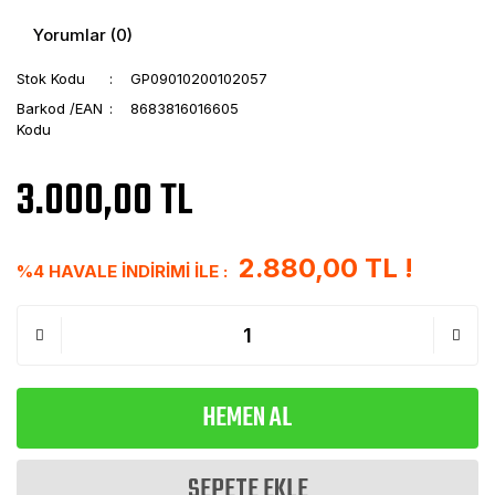
Yorumlar (0)
Stok Kodu
GP09010200102057
Barkod /EAN
8683816016605
Kodu
3.000,00 TL
2.880,00 TL !
%4 HAVALE İNDİRİMİ İLE :
HEMEN AL
SEPETE EKLE