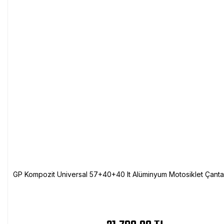
GP Kompozit Universal 57+40+40 lt Alüminyum Motosiklet Çanta 