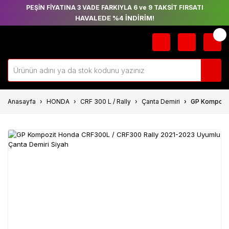
PEŞİN FİYATINA 3 VADE FARKIYLA 6 ve 9 TAKSİT FIRSATI
HAVALEDE %4 İNDİRİM!
Anasayfa
HONDA
CRF 300 L / Rally
Çanta Demiri
GP Kompozit