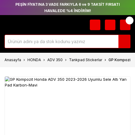
PEŞİN FİYATINA 3 VADE FARKIYLA 6 ve 9 TAKSİT FIRSATI
HAVALEDE %4 İNDİRİM!
Anasayfa
HONDA
ADV 350
Tankpad Stickerlar
GP Kompozit H