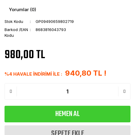
Yorumlar (0)
Stok Kodu
GP09490659802719
Barkod /EAN
8683816043793
Kodu
980,00 TL
940,80 TL !
%4 HAVALE İNDİRİMİ İLE :
HEMEN AL
SEPETE EKLE