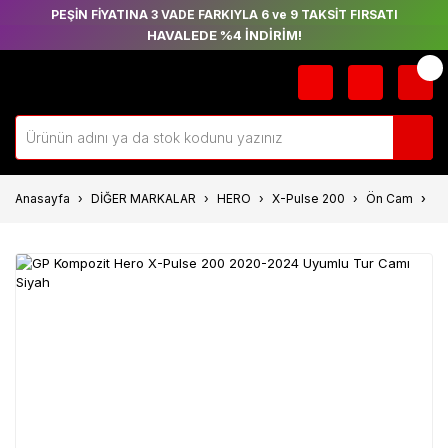
PEŞİN FİYATINA 3 VADE FARKIYLA 6 ve 9 TAKSİT FIRSATI
HAVALEDE %4 İNDİRİM!
Anasayfa
DİĞER MARKALAR
HERO
X-Pulse 200
Ön Cam
GP