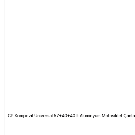
GP Kompozit Universal 57+40+40 lt Alüminyum Motosiklet Çanta 