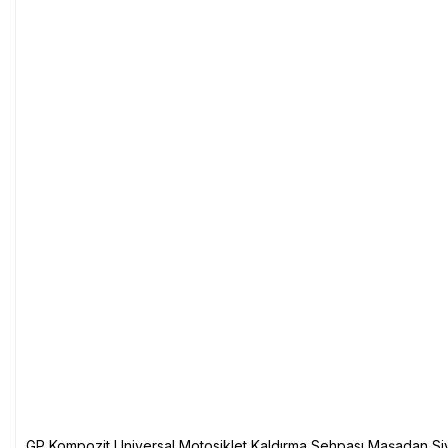
GP Kompozit Universal Motosiklet Kaldırma Sehpası Maşadan Si