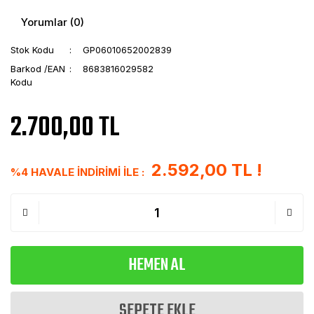
Yorumlar (0)
Stok Kodu
GP06010652002839
Barkod /EAN
8683816029582
Kodu
2.700,00 TL
2.592,00 TL !
%4 HAVALE İNDİRİMİ İLE :
HEMEN AL
SEPETE EKLE