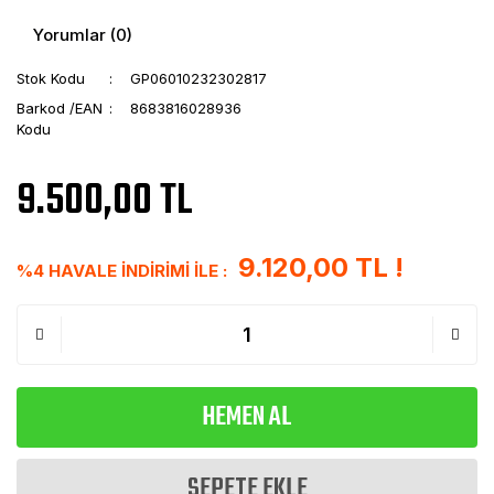
Yorumlar (0)
Stok Kodu
GP06010232302817
Barkod /EAN
8683816028936
Kodu
9.500,00 TL
9.120,00 TL !
%4 HAVALE İNDİRİMİ İLE :
HEMEN AL
SEPETE EKLE