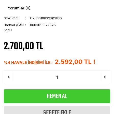
Yorumlar (0)
Stok Kodu
GP06010632302839
Barkod /EAN
8683816029575
Kodu
2.700,00 TL
2.592,00 TL !
%4 HAVALE İNDİRİMİ İLE :
HEMEN AL
SEPETE EKLE