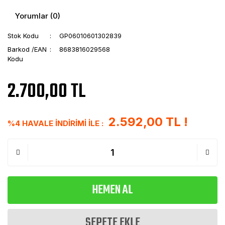
Yorumlar (0)
Stok Kodu
GP06010601302839
Barkod /EAN
8683816029568
Kodu
2.700,00 TL
2.592,00 TL !
%4 HAVALE İNDİRİMİ İLE :
HEMEN AL
SEPETE EKLE