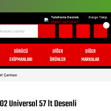
Telefonla Destek
Kargo Takip
(0850) 305 55 47
SÜRÜCÜ
DİĞER
DİĞER
EKİPMANLARI
ÜRÜNLER
MARKALAR
et Çantası
2 Universal 57 lt Desenli