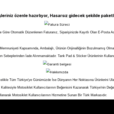
şleriniz özenle hazırlıyor, Hasarsız gidecek şekilde paketl
ize Göre Otomatik Düzenlenen Faturanız, Siparişinizde Kayıtlı Olan E-Posta Ad
mnuniyeti Kapsamında, Ambalajlı, Ürünün Orijinalliğinin Bozulmamış Olma
yen Sebeplerinden İade Alınmamaktadır. Tank Pad & Sticker Ürünlerinin Kullan
kle Tüm Türkiye'ye Günümüzde İse Dünyanın Her Noktasına Ürünlerini Ulaştır
n Kalitesiyle Motosiklet Kullanıcılarının Beğenisini Kazanarak Türkiye'nin Değe
ullanarak Motosiklet Kullanıcılarının Hizmetine Sunan Bir Türk Markasıdır.