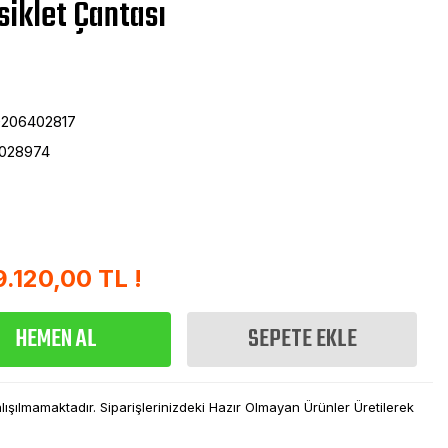
iklet Çantası
206402817
028974
9.120,00 TL !
HEMEN AL
SEPETE EKLE
şılmamaktadır. Siparişlerinizdeki Hazır Olmayan Ürünler Üretilerek