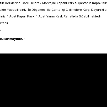
n Deliklerine Göre Delerek Montajını Yapabilirsiniz. Çantanın Kapak Kili
lde Yapabilirsiniz. İç Döşemesi ile Çanta İçi Çizilmelere Karşı Dayanıklıdı
niz. 1 Adet Kapalı Kask, 1 Adet Yarım Kask Rahatlıkla Sığabilmektedir.
tadır.
.
kullanmayınız. ”