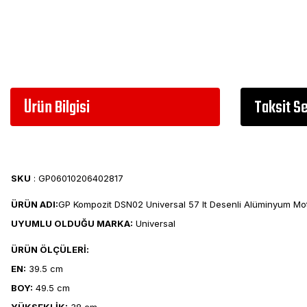
Ürün Bilgisi
Taksit S
SKU
: GP06010206402817
ÜRÜN ADI:
GP Kompozit DSN02 Universal 57 lt Desenli Alüminyum Mot
UYUMLU OLDUĞU MARKA:
Universal
ÜRÜN ÖLÇÜLERİ:
EN:
39.5 cm
BOY:
49.5 cm