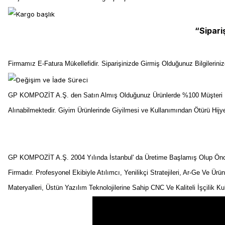
“Sipari
Firmamız E-Fatura Mükellefidir. Siparişinizde Girmiş Olduğunuz Bilgilerin
GP KOMPOZİT A.Ş. den Satın Almış Olduğunuz Ürünlerde %100 Müşteri Me
Alınabilmektedir. Giyim Ürünlerinde Giyilmesi ve Kullanımından Ötürü Hij
GP KOMPOZİT A.Ş. 2004 Yılında İstanbul' da Üretime Başlamış Olup Önceli
Firmadır. Profesyonel Ekibiyle Atılımcı, Yenilikçi Stratejileri, Ar-Ge Ve Ürü
Materyalleri, Üstün Yazılım Teknolojilerine Sahip CNC Ve Kaliteli İşçilik K