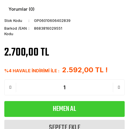
Yorumlar (0)
Stok Kodu
GP06010606402839
Barkod /EAN
8683816029551
Kodu
2.700,00 TL
2.592,00 TL !
%4 HAVALE İNDİRİMİ İLE :
HEMEN AL
SEPETE EKLE