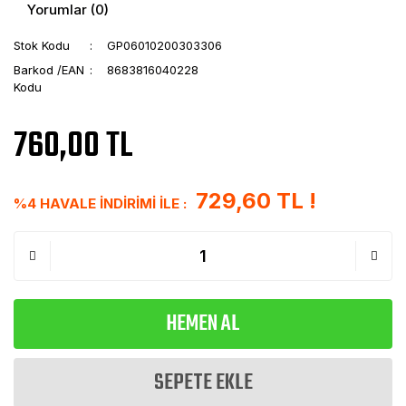
Yorumlar (0)
Stok Kodu
GP06010200303306
Barkod /EAN
8683816040228
Kodu
760,00 TL
729,60 TL !
%4 HAVALE İNDİRİMİ İLE :
HEMEN AL
SEPETE EKLE