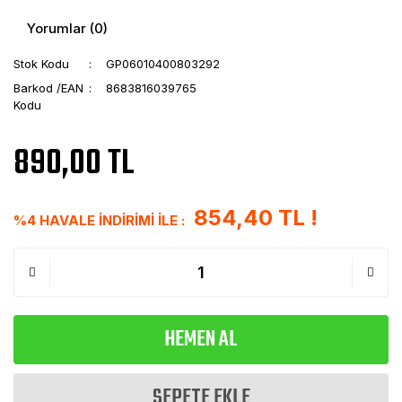
Yorumlar (0)
Stok Kodu
GP06010400803292
Barkod /EAN
8683816039765
Kodu
890,00 TL
854,40 TL !
%4 HAVALE İNDİRİMİ İLE :
HEMEN AL
SEPETE EKLE