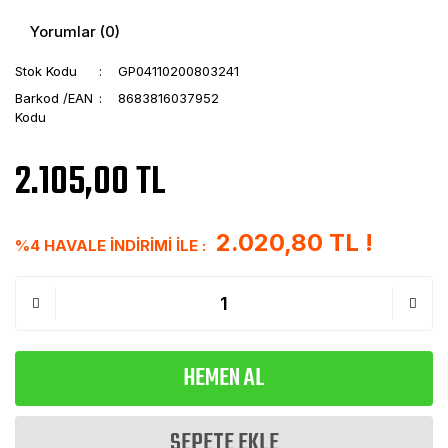
Yorumlar (0)
Stok Kodu
GP04110200803241
Barkod /EAN
8683816037952
Kodu
2.105,00 TL
2.020,80 TL !
%4 HAVALE İNDİRİMİ İLE :
HEMEN AL
SEPETE EKLE