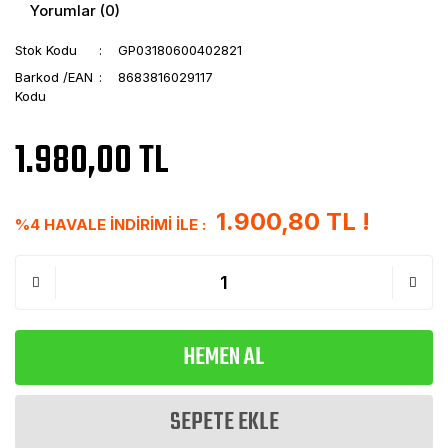
Yorumlar (0)
Stok Kodu
GP03180600402821
Barkod /EAN
8683816029117
Kodu
1.980,00 TL
1.900,80 TL !
%4 HAVALE İNDİRİMİ İLE :
HEMEN AL
SEPETE EKLE