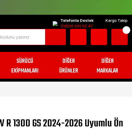
Telefonla Destek
Kargo Takip
(0850) 305 55 47
SÜRÜCÜ
DİĞER
DİĞER
EKİPMANLARI
ÜRÜNLER
MARKALAR
 R 1300 GS 2024-2026 Uyumlu Ön