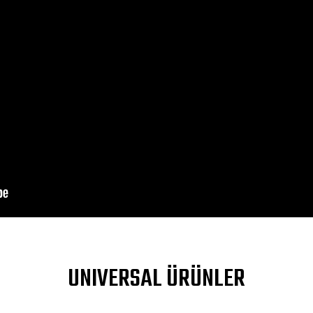
DIV>
a yetersiz gördüğünüz noktaları öneri formunu kullanarak tarafımıza ileteb
UNIVERSAL ÜRÜNLER
Bu ürüne ilk yorumu siz yapın!