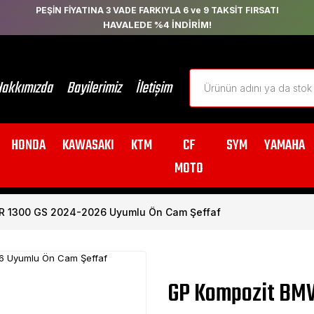
PEŞİN FİYATINA 3 VADE FARKIYLA 6 ve 9 TAKSİT FIRSATI
HAVALEDE %4 İNDİRİM!
akkımızda
Bayilerimiz
İletişim
HONDA
KAWASAKI
KTM
CF
SYM
YAMAHA
MOTO
R 1300 GS 2024-2026 Uyumlu Ön Cam Şeffaf
GP Kompozit BMW