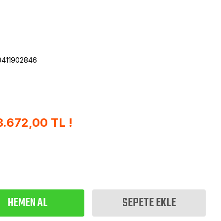
411902846
3.672,00 TL !
HEMEN AL
SEPETE EKLE