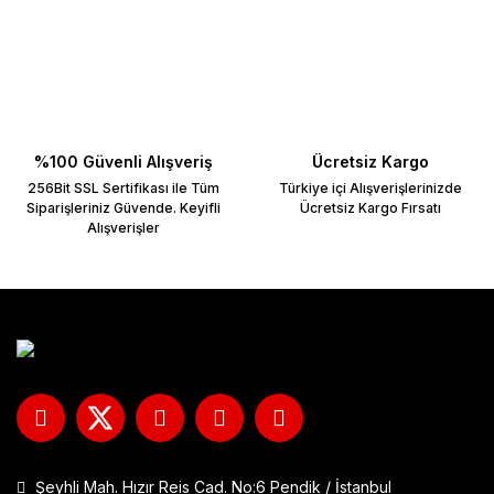
Ürün resmi kalitesiz, bozuk veya görüntülenemiyor.
Ürün açıklamasında eksik bilgiler bulunuyor.
Ürün bilgilerinde hatalar bulunuyor.
Ürün fiyatı diğer sitelerden daha pahalı.
Bu ürüne benzer farklı alternatifler olmalı.
%100 Güvenli Alışveriş
Ücretsiz Kargo
256Bit SSL Sertifikası ile Tüm
Türkiye içi Alışverişlerinizde
Siparişleriniz Güvende. Keyifli
Ücretsiz Kargo Fırsatı
Alışverişler
Şeyhli Mah. Hızır Reis Cad. No:6 Pendik / İstanbul