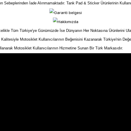
yen Sebeplerinden İade Alınmamaktadır. Tank Pad & Sticker Ürünlerinin Kullan
kle Tüm Türkiye'ye Günümüzde İse Dünyanın Her Noktasına Ürünlerini Ulaştır
n Kalitesiyle Motosiklet Kullanıcılarının Beğenisini Kazanarak Türkiye'nin Değe
ullanarak Motosiklet Kullanıcılarının Hizmetine Sunan Bir Türk Markasıdır.