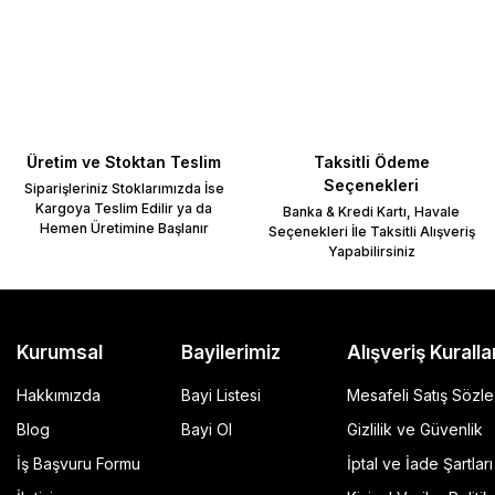
Yorum Yaz
Üretim ve Stoktan Teslim
Taksitli Ödeme
Seçenekleri
Siparişleriniz Stoklarımızda İse
Kargoya Teslim Edilir ya da
Banka & Kredi Kartı, Havale
Hemen Üretimine Başlanır
Seçenekleri İle Taksitli Alışveriş
Yapabilirsiniz
Gönder
Kurumsal
Bayilerimiz
Alışveriş Kuralla
Hakkımızda
Bayi Listesi
Mesafeli Satış Sözl
Blog
Bayi Ol
Gizlilik ve Güvenlik
İş Başvuru Formu
İptal ve İade Şartları
GP Kompozit Universal 45 lt Plastik Motosiklet Çantas