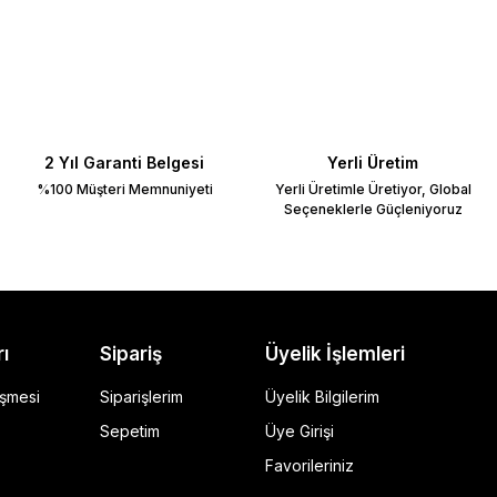
2 Yıl Garanti Belgesi
Yerli Üretim
%100 Müşteri Memnuniyeti
Yerli Üretimle Üretiyor, Global
Seçeneklerle Güçleniyoruz
rı
Sipariş
Üyelik İşlemleri
eşmesi
Siparişlerim
Üyelik Bilgilerim
Sepetim
Üye Girişi
Favorileriniz
ı Siyah