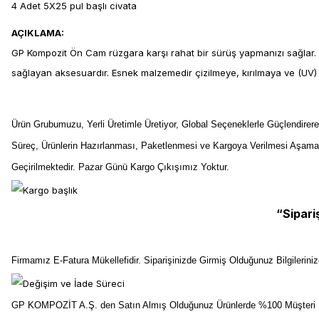
4 Adet 5X25 pul başlı civata
AÇIKLAMA:
GP Kompozit Ön Cam rüzgara karşı rahat bir sürüş yapmanızı sağlar. Ay
sağlayan aksesuardır. Esnek malzemedir çizilmeye, kırılmaya ve (UV) G
Ürün Grubumuzu, Yerli Üretimle Üretiyor, Global Seçeneklerle Güçlendirer
Süreç, Ürünlerin Hazırlanması, Paketlenmesi ve Kargoya Verilmesi Aşama
Geçirilmektedir. Pazar Günü Kargo Çıkışımız Yoktur.
“Sipari
Firmamız E-Fatura Mükellefidir. Siparişinizde Girmiş Olduğunuz Bilgilerin
GP KOMPOZİT A.Ş. den Satın Almış Olduğunuz Ürünlerde %100 Müşteri Me