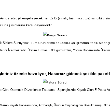
rıca sürüşü engelleyecek her türlü (sinek, taş, mıcır, toz) vs. gibi cis
üneş ışınlarına karşı dayanıklıdır.
Tüm Ürünlerimizde Stoklu Çalışılmamaktadır. Sipariş
ek Sizlere Sunuyoruz.
larını İçermektedir. Üretim Firması Olduğumuzdan, Yoğun Dönemlerde Üreti
şleriniz özenle hazırlıyor, Hasarsız gidecek şekilde paketl
ize Göre Otomatik Düzenlenen Faturanız, Siparişinizde Kayıtlı Olan E-Posta Ad
mnuniyeti Kapsamında, Ambalajlı, Ürünün Orijinalliğinin Bozulmamış Olma