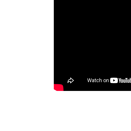
Bu ürünün fiyat bilgisi, resim, ürün açıklamalarında ve diğer konulard
Görüş ve önerileriniz için teşekkür ederiz.