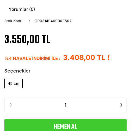
Yorumlar (0)
Stok Kodu
GP03140400303507
3.550,00 TL
3.408,00 TL !
%4 HAVALE İNDİRİMİ İLE :
Seçenekler
45 cm
HEMEN AL