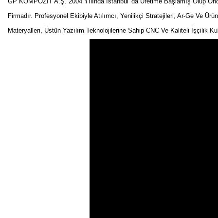
GP KOMPOZİT A.Ş. 2004 Yılında İstanbul' da Üretime Başlamış Olup Önceli
Firmadır. Profesyonel Ekibiyle Atılımcı, Yenilikçi Stratejileri, Ar-Ge Ve Ürü
Materyalleri, Üstün Yazılım Teknolojilerine Sahip CNC Ve Kaliteli İşçilik K