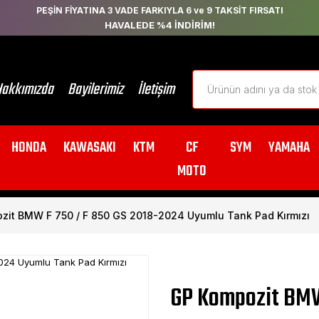
PEŞİN FİYATINA 3 VADE FARKIYLA 6 ve 9 TAKSİT FIRSATI
HAVALEDE %4 İNDİRİM!
akkımızda
Bayilerimiz
İletişim
HONDA
KAWASAKI
KTM
CF
SYM
YAMAHA
MOTO
zit BMW F 750 / F 850 GS 2018-2024 Uyumlu Tank Pad Kırmızı
GP Kompozit BMW