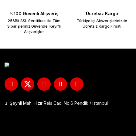
Bu ürüne benzer farklı alternatifler olmalı.
%100 Güvenli Alışveriş
Ücretsiz Kargo
256Bit SSL Sertifikası ile Tüm
Türkiye içi Alışverişlerinizde
Siparişleriniz Güvende. Keyifli
Ücretsiz Kargo Fırsatı
Alışverişler
Şeyhli Mah. Hızır Reis Cad. No:6 Pendik / İstanbul
GP Kompozit DFK001 Universal Çift Bağlantılı Asansörlü Deflektö