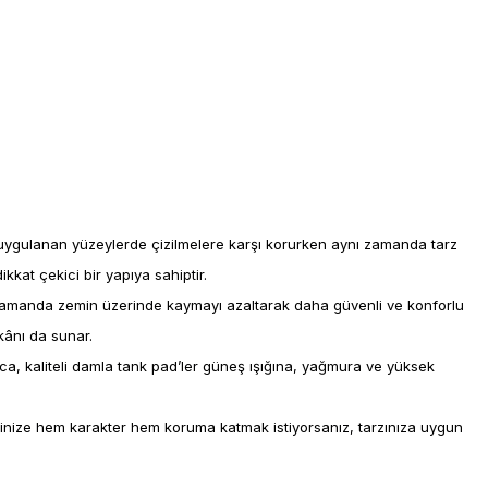
i uygulanan yüzeylerde çizilmelere karşı korurken aynı zamanda tarz
kat çekici bir yapıya sahiptir.
ı zamanda zemin üzerinde kaymayı azaltarak daha güvenli ve konforlu
kânı da sunar.
ca, kaliteli damla tank pad’ler güneş ışığına, yağmura ve yüksek
tinize hem karakter hem koruma katmak istiyorsanız, tarzınıza uygun