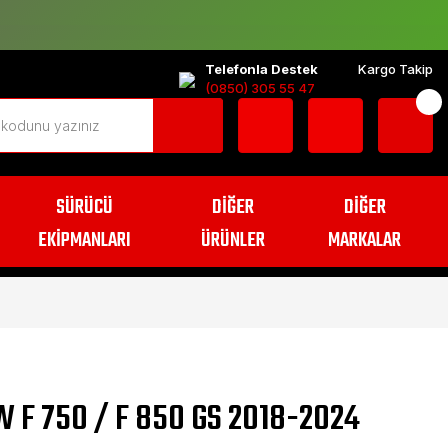
Telefonla Destek
Kargo Takip
(0850) 305 55 47
SÜRÜCÜ
DİĞER
DİĞER
EKİPMANLARI
ÜRÜNLER
MARKALAR
 F 750 / F 850 GS 2018-2024