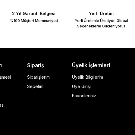
2 Yıl Garanti Belgesi
Yerli Üretim
%100 Müşteri Memnuniyeti
Yerli Üretimle Üretiyor, Global
Seçeneklerle Güçleniyoruz
rı
Sipariş
Üyelik İşlemleri
eşmesi
Siparişlerim
Üyelik Bilgilerim
Sepetim
Üye Girişi
Favorileriniz
ı Siyah
ası