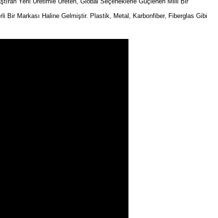
an Yerli Üretimle Üreten, Global Seçeneklerle Güçlenen Milli Bir
rli Bir Markası Haline Gelmiştir. Plastik, Metal, Karbonfiber, Fiberglas Gibi