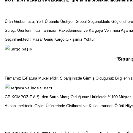
NOT: 'MAT RENKLİ ve VERNİKSİZ' grenajlı motosiklet modellerinde
Ürün Grubumuzu, Yerli Üretimle Üretiyor, Global Seçeneklerle Güçlendirer
Süreç, Ürünlerin Hazırlanması, Paketlenmesi ve Kargoya Verilmesi Aşama
Geçirilmektedir. Pazar Günü Kargo Çıkışımız Yoktur.
“Sipari
Firmamız E-Fatura Mükellefidir. Siparişinizde Girmiş Olduğunuz Bilgilerin
GP KOMPOZİT A.Ş. den Satın Almış Olduğunuz Ürünlerde %100 Müşteri Me
Alınabilmektedir. Giyim Ürünlerinde Giyilmesi ve Kullanımından Ötürü Hij