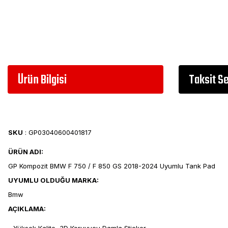
Ürün Bilgisi
Taksit S
SKU
: GP03040600401817
ÜRÜN ADI:
GP Kompozit BMW F 750 / F 850 GS 2018-2024 Uyumlu Tank Pad
UYUMLU OLDUĞU MARKA:
Bmw
AÇIKLAMA: