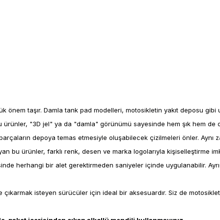
ük önem taşır. Damla tank pad modelleri, motosikletin yakıt deposu gib
 ürünler, "3D jel" ya da "damla" görünümü sayesinde hem şık hem de dik
 parçaların depoya temas etmesiyle oluşabilecek çizilmeleri önler. Ayn
n bu ürünler, farklı renk, desen ve marka logolarıyla kişiselleştirme im
nde herhangi bir alet gerektirmeden saniyeler içinde uygulanabilir. Ayrı
çıkarmak isteyen sürücüler için ideal bir aksesuardır. Siz de motosikle