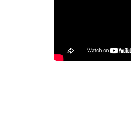
Bu ürünün fiyat bilgisi, resim, ürün açıklamalarında ve diğer konulard
Görüş ve önerileriniz için teşekkür ederiz.
Ürün resmi kalitesiz, bozuk veya görüntülenemiyor.
Ürün açıklamasında eksik bilgiler bulunuyor.
Ürün bilgilerinde hatalar bulunuyor.
Ürün fiyatı diğer sitelerden daha pahalı.