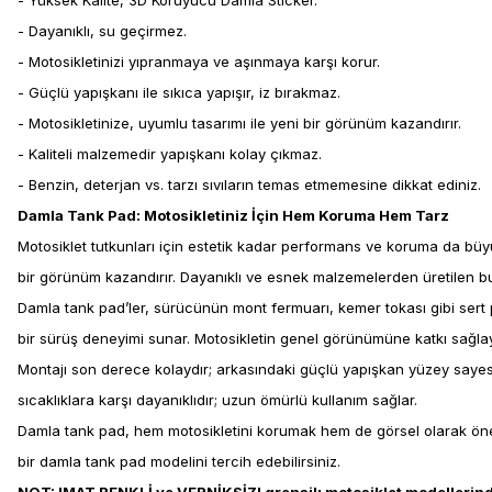
- Yüksek Kalite, 3D Koruyucu Damla Sticker.
- Dayanıklı, su geçirmez.
- Motosikletinizi yıpranmaya ve aşınmaya karşı korur.
- Güçlü yapışkanı ile sıkıca yapışır, iz bırakmaz.
- Motosikletinize, uyumlu tasarımı ile yeni bir görünüm kazandırır.
- Kaliteli malzemedir yapışkanı kolay çıkmaz.
- Benzin, deterjan vs. tarzı sıvıların temas etmemesine dikkat ediniz.
Damla Tank Pad: Motosikletiniz İçin Hem Koruma Hem Tarz
Motosiklet tutkunları için estetik kadar performans ve koruma da büy
bir görünüm kazandırır. Dayanıklı ve esnek malzemelerden üretilen bu
Damla tank pad’ler, sürücünün mont fermuarı, kemer tokası gibi sert
bir sürüş deneyimi sunar. Motosikletin genel görünümüne katkı sağlaya
Montajı son derece kolaydır; arkasındaki güçlü yapışkan yüzey sayesi
sıcaklıklara karşı dayanıklıdır; uzun ömürlü kullanım sağlar.
Damla tank pad, hem motosikletini korumak hem de görsel olarak öne 
bir damla tank pad modelini tercih edebilirsiniz.