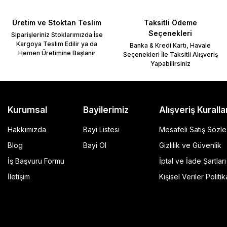
Üretim ve Stoktan Teslim
Taksitli Ödeme
Seçenekleri
Siparişleriniz Stoklarımızda İse
Kargoya Teslim Edilir ya da
Banka & Kredi Kartı, Havale
Hemen Üretimine Başlanır
Seçenekleri İle Taksitli Alışveriş
Yapabilirsiniz
Gönder
Kurumsal
Bayilerimiz
Alışveriş Kuralla
Hakkımızda
Bayi Listesi
Mesafeli Satış Sözl
Blog
Bayi Ol
Gizlilik ve Güvenlik
İş Başvuru Formu
İptal ve İade Şartları
GP Kompozit Universal 45 lt Plastik Motosiklet Çantas
İletişim
Kişisel Veriler Politik
4.490,00 TL
r Şeffaf