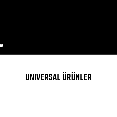
DIV>
a yetersiz gördüğünüz noktaları öneri formunu kullanarak tarafımıza ileteb
UNIVERSAL ÜRÜNLER
Bu ürüne ilk yorumu siz yapın!
Yorum Yaz