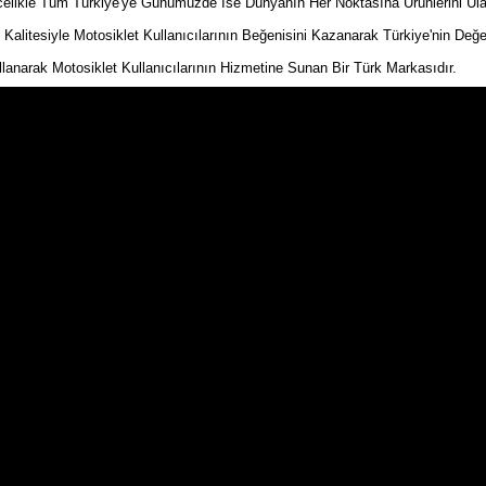
kle Tüm Türkiye'ye Günümüzde İse Dünyanın Her Noktasına Ürünlerini Ulaştır
n Kalitesiyle Motosiklet Kullanıcılarının Beğenisini Kazanarak Türkiye'nin Değe
ullanarak Motosiklet Kullanıcılarının Hizmetine Sunan Bir Türk Markasıdır.