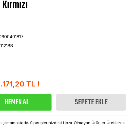
 Kırmızı
0600401817
012188
1.171,20 TL !
HEMEN AL
SEPETE EKLE
şılmamaktadır. Siparişlerinizdeki Hazır Olmayan Ürünler Üretilerek