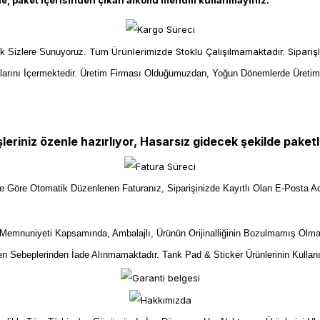
, paket içerisinden çıkan alkollü mendili kullanmayınız.
Tüm Ürünlerimizde Stoklu Çalışılmamaktadır. Sipariş
ek Sizlere Sunuyoruz.
larını İçermektedir. Üretim Firması Olduğumuzdan, Yoğun Dönemlerde Üreti
şleriniz özenle hazırlıyor, Hasarsız gidecek şekilde paketl
ize Göre Otomatik Düzenlenen Faturanız, Siparişinizde Kayıtlı Olan E-Posta Ad
mnuniyeti Kapsamında, Ambalajlı, Ürünün Orijinalliğinin Bozulmamış Olma
yen Sebeplerinden İade Alınmamaktadır. Tank Pad & Sticker Ürünlerinin Kullan