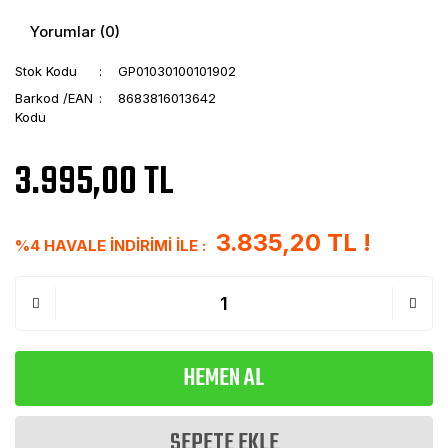
Yorumlar (0)
Stok Kodu
GP01030100101902
Barkod /EAN
8683816013642
Kodu
3.995,00 TL
3.835,20 TL !
%4 HAVALE İNDİRİMİ İLE :
HEMEN AL
SEPETE EKLE