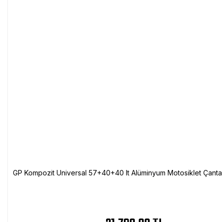
GP Kompozit Universal 57+40+40 lt Alüminyum Motosiklet Çanta 