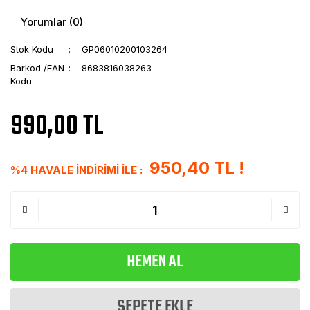
Yorumlar (0)
Stok Kodu
GP06010200103264
Barkod /EAN
8683816038263
Kodu
990,00 TL
950,40 TL !
%4 HAVALE İNDİRİMİ İLE :
HEMEN AL
SEPETE EKLE