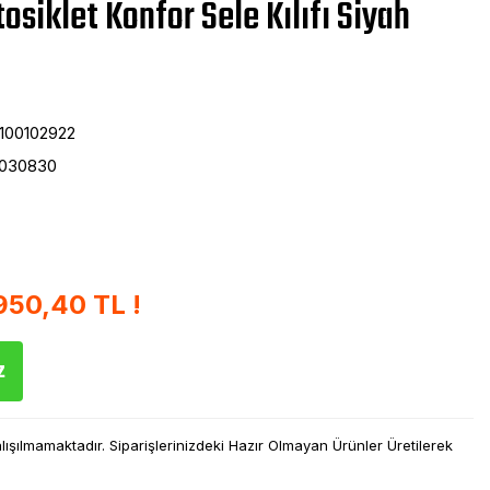
osiklet Konfor Sele Kılıfı Siyah
100102922
6030830
950,40 TL !
z
şılmamaktadır. Siparişlerinizdeki Hazır Olmayan Ürünler Üretilerek