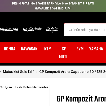
PEŞİN FİYATINA 3 VADE FARKIYLA 6 ve 9 TAKSİT FIRSATI
HAVALEDE %4 İNDİRİM!
akkımızda
Bayilerimiz
İletişim
HONDA
KAWASAKI
KTM
CF
SYM
YAMAHA
MOTO
Motosiklet Sele Kılıfı
GP Kompozit Arora Cappucino 50 / 125 20
GP Kompozit Aro