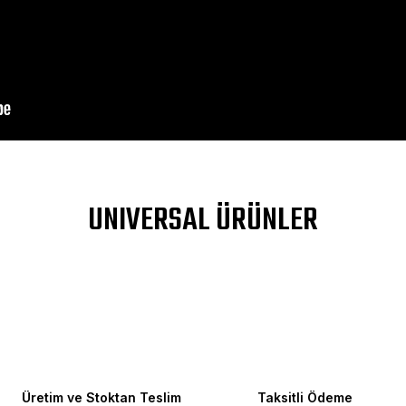
DIV>
a yetersiz gördüğünüz noktaları öneri formunu kullanarak tarafımıza ileteb
UNIVERSAL ÜRÜNLER
Bu ürüne ilk yorumu siz yapın!
Yorum Yaz
Üretim ve Stoktan Teslim
Taksitli Ödeme