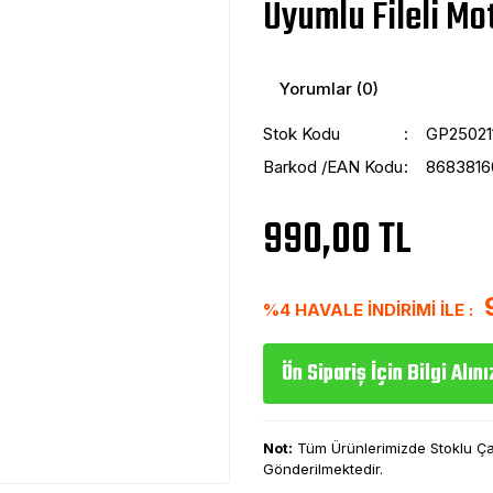
Uyumlu Fileli Mot
Yorumlar (0)
Stok Kodu
GP25021
Barkod /EAN Kodu
868381
990,00 TL
%4 HAVALE İNDİRİMİ İLE :
Ön Sipariş İçin Bilgi Alını
Not:
Tüm Ürünlerimizde Stoklu Çalı
Gönderilmektedir.