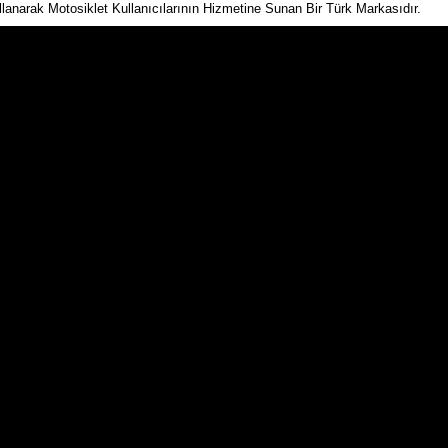
ullanarak Motosiklet Kullanıcılarının Hizmetine Sunan Bir Türk Markasıdır.