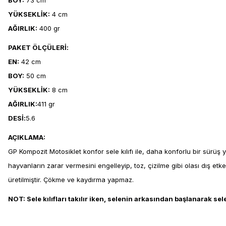
BOY:
73 cm
YÜKSEKLİK:
4 cm
AĞIRLIK:
400 gr
PAKET ÖLÇÜLERİ:
EN:
42 cm
BOY:
50 cm
YÜKSEKLİK:
8 cm
AĞIRLIK:
411 gr
DESİ:
5.6
AÇIKLAMA:
GP Kompozit Motosiklet konfor sele kılıfı ile, daha konforlu bir sürüş y
hayvanların zarar vermesini engelleyip, toz, çizilme gibi olası dış etk
üretilmiştir. Çökme ve kaydırma yapmaz.
NOT: Sele kılıfları takılır iken, selenin arkasından başlanarak s