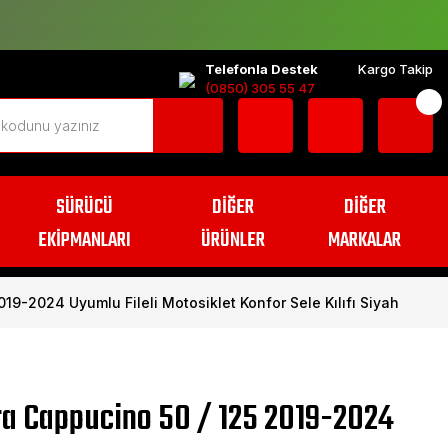
Telefonla Destek
Kargo Takip
(0850) 305 55 47
SÜRÜCÜ
DİĞER
DİĞER
EKİPMANLARI
ÜRÜNLER
MARKALAR
19-2024 Uyumlu Fileli Motosiklet Konfor Sele Kılıfı Siyah
ra Cappucino 50 / 125 2019-2024