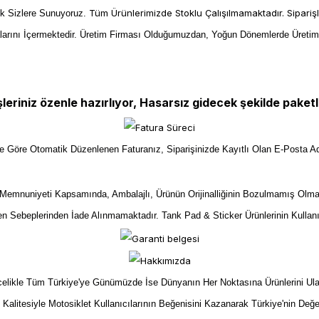
Tüm Ürünlerimizde Stoklu Çalışılmamaktadır. Sipariş
ek Sizlere Sunuyoruz.
larını İçermektedir. Üretim Firması Olduğumuzdan, Yoğun Dönemlerde Üreti
şleriniz özenle hazırlıyor, Hasarsız gidecek şekilde paketl
ize Göre Otomatik Düzenlenen Faturanız, Siparişinizde Kayıtlı Olan E-Posta Ad
mnuniyeti Kapsamında, Ambalajlı, Ürünün Orijinalliğinin Bozulmamış Olma
yen Sebeplerinden İade Alınmamaktadır. Tank Pad & Sticker Ürünlerinin Kullan
kle Tüm Türkiye'ye Günümüzde İse Dünyanın Her Noktasına Ürünlerini Ulaştır
n Kalitesiyle Motosiklet Kullanıcılarının Beğenisini Kazanarak Türkiye'nin Değe