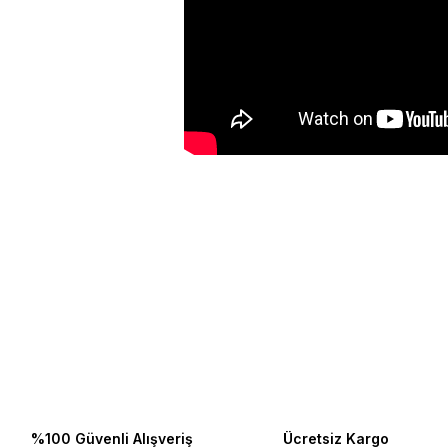
Bu ürünün fiyat bilgisi, resim, ürün açıklamalarında ve diğer konulard
Görüş ve önerileriniz için teşekkür ederiz.
Ürün resmi kalitesiz, bozuk veya görüntülenemiyor.
Ürün açıklamasında eksik bilgiler bulunuyor.
Ürün bilgilerinde hatalar bulunuyor.
Ürün fiyatı diğer sitelerden daha pahalı.
Bu ürüne benzer farklı alternatifler olmalı.
%100 Güvenli Alışveriş
Ücretsiz Kargo