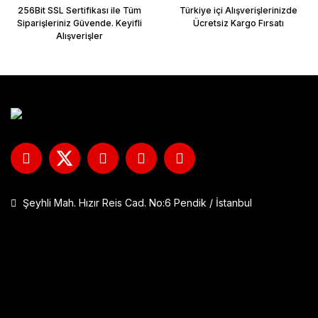
256Bit SSL Sertifikası ile Tüm
Türkiye içi Alışverişlerinizde
Siparişleriniz Güvende. Keyifli
Ücretsiz Kargo Fırsatı
Alışverişler
Şeyhli Mah. Hızır Reis Cad. No:6 Pendik / İstanbul
GP Kompozit DFK001 Universal Çift Bağlantılı Asansörlü Deflektö
1.290,00 TL