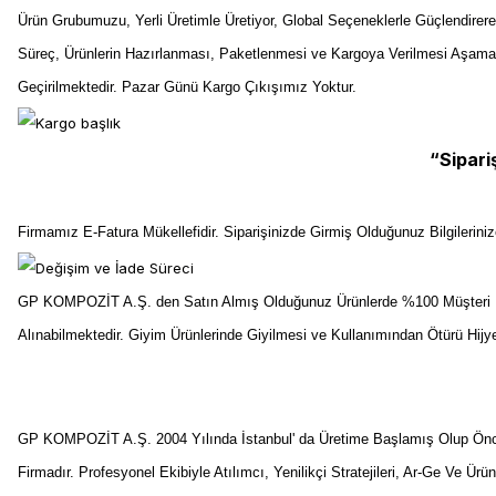
Ürün Grubumuzu, Yerli Üretimle Üretiyor, Global Seçeneklerle Güçlendirer
Süreç, Ürünlerin Hazırlanması, Paketlenmesi ve Kargoya Verilmesi Aşama
Geçirilmektedir. Pazar Günü Kargo Çıkışımız Yoktur.
“Sipari
Firmamız E-Fatura Mükellefidir. Siparişinizde Girmiş Olduğunuz Bilgilerin
GP KOMPOZİT A.Ş. den Satın Almış Olduğunuz Ürünlerde %100 Müşteri Me
Alınabilmektedir. Giyim Ürünlerinde Giyilmesi ve Kullanımından Ötürü Hij
GP KOMPOZİT A.Ş. 2004 Yılında İstanbul' da Üretime Başlamış Olup Önceli
Firmadır. Profesyonel Ekibiyle Atılımcı, Yenilikçi Stratejileri, Ar-Ge Ve Ürü