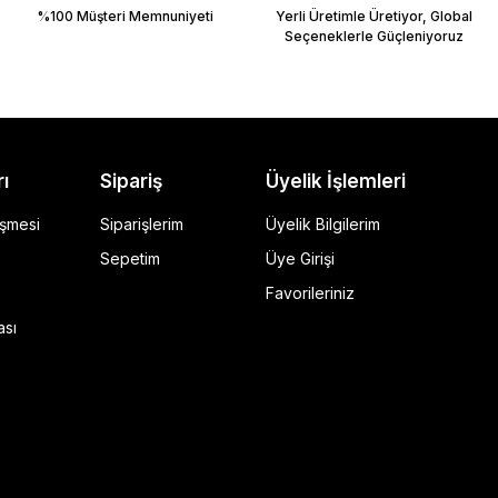
%100 Müşteri Memnuniyeti
Yerli Üretimle Üretiyor, Global
Seçeneklerle Güçleniyoruz
rı
Sipariş
Üyelik İşlemleri
eşmesi
Siparişlerim
Üyelik Bilgilerim
Sepetim
Üye Girişi
Favorileriniz
ı Siyah
ası