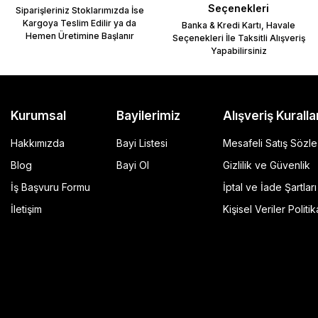
Seçenekleri
Siparişleriniz Stoklarımızda İse
Kargoya Teslim Edilir ya da
Banka & Kredi Kartı, Havale
Hemen Üretimine Başlanır
Seçenekleri İle Taksitli Alışveriş
Yapabilirsiniz
Gönder
Kurumsal
Bayilerimiz
Alışveriş Kuralla
Hakkımızda
Bayi Listesi
Mesafeli Satış Sözl
Blog
Bayi Ol
Gizlilik ve Güvenlik
İş Başvuru Formu
İptal ve İade Şartları
GP Kompozit Universal 45 lt Plastik Motosiklet Çantas
İletişim
Kişisel Veriler Politik
4.490,00 TL
r Şeffaf
Sepete Ekle