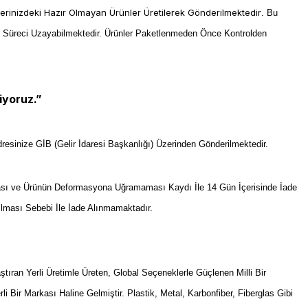
lerinizdeki Hazır Olmayan Ürünler Üretilerek Gönderilmektedir
. Bu
m Süreci Uzayabilmektedir. Ürünler Paketlenmeden Önce Kontrolden
iyoruz.”
resinize GİB (Gelir İdaresi Başkanlığı) Üzerinden Gönderilmektedir.
sı ve Ürünün Deformasyona Uğramaması Kaydı İle 14 Gün İçerisinde İade
ılması Sebebi İle İade Alınmamaktadır.
an Yerli Üretimle Üreten, Global Seçeneklerle Güçlenen Milli Bir
rli Bir Markası Haline Gelmiştir. Plastik, Metal, Karbonfiber, Fiberglas Gibi