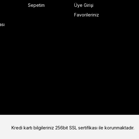
Sepetim
Üye Girişi
Favorileriniz
ı Siyah
ası
Kredi kartı bilgileriniz 256bit SSL sertifikası ile korunmaktadır.