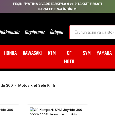
PEŞİN FİYATINA 3 VADE FARKIYLA 6 ve 9 TAKSİT FIRSATI
HAVALEDE %4 İNDİRİM!
akkımızda
Bayilerimiz
İletişim
HONDA
KAWASAKI
KTM
CF
SYM
YAMAHA
MOTO
ide 300
Motosiklet Sele Kılıfı