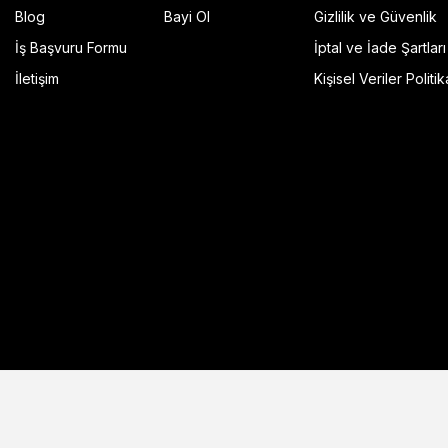
Blog
Bayi Ol
Gizlilik ve Güvenlik
İş Başvuru Formu
İptal ve İade Şartları
GP Kompozit Universal 45 lt Plastik Motosiklet Çantas
İletişim
Kişisel Veriler Politik
4.490,00 TL
r Şeffaf
Sepete Ekle