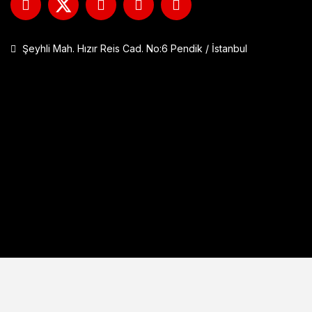
Şeyhli Mah. Hızır Reis Cad. No:6 Pendik / İstanbul
GP Kompozit DFK001 Universal Çift Bağlantılı Asansörlü Deflektö
1.290,00 TL
Sepete Ekle