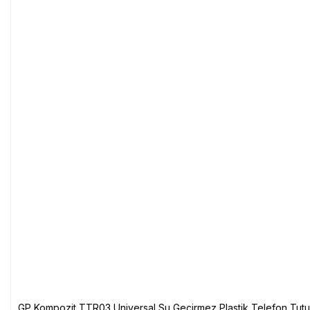
GP Kompozit TTR03 Universal Su Geçirmez Plastik Telefon Tutuc