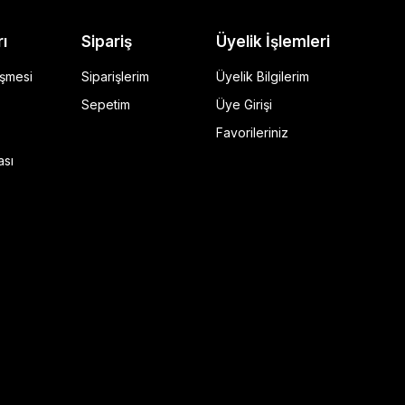
rı
Sipariş
Üyelik İşlemleri
eşmesi
Siparişlerim
Üyelik Bilgilerim
Sepetim
Üye Girişi
Favorileriniz
ı Siyah
ası