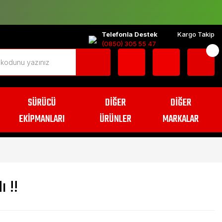
Telefonla Destek
Kargo Takip
(0850) 305 55 47
SÜRÜCÜ
DİĞER
DİĞER
EKİPMANLARI
ÜRÜNLER
MARKALAR
 !!