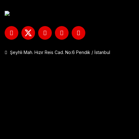
Şeyhli Mah. Hızır Reis Cad. No:6 Pendik / İstanbul
GP Kompozit DFK001 Universal Çift Bağlantılı Asansörlü Deflektö
1.290,00 TL
Sepete Ekle