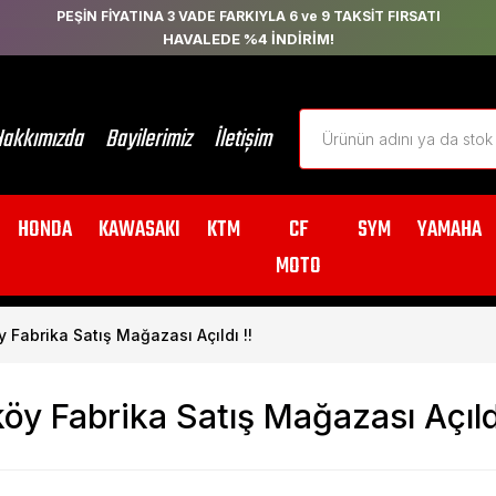
PEŞİN FİYATINA 3 VADE FARKIYLA 6 ve 9 TAKSİT FIRSATI
HAVALEDE %4 İNDİRİM!
akkımızda
Bayilerimiz
İletişim
HONDA
KAWASAKI
KTM
CF
SYM
YAMAHA
MOTO
Fabrika Satış Mağazası Açıldı !!
 Fabrika Satış Mağazası Açıldı