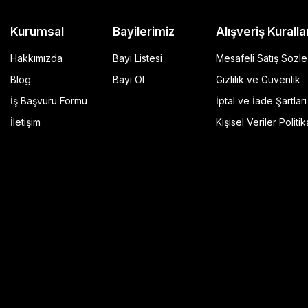
Kurumsal
Bayilerimiz
Alışveriş Kuralla
Hakkımızda
Bayi Listesi
Mesafeli Satış Sözl
Blog
Bayi Ol
Gizlilik ve Güvenlik
İş Başvuru Formu
İptal ve İade Şartları
GP Kompozit Universal 45 lt Plastik Motosiklet Çantas
İletişim
Kişisel Veriler Politik
4.490,00 TL
r Şeffaf
Sepete Ekle